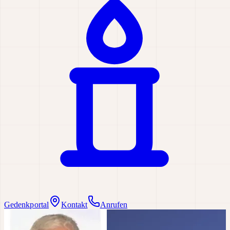
Gedenkportal
Kontakt
Anrufen