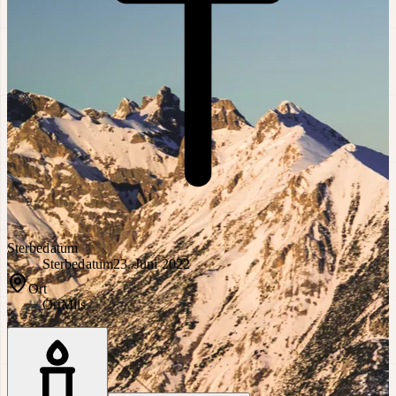
Sterbedatum
Sterbedatum
23. Juni 2022
Ort
Ort
Mils