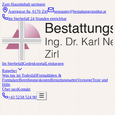
Zum Hauptinhalt springen
Auergasse 8a, 6170 Zirl
neurauter@bestattungsinstitut.at
Im Sterbefall 24 Stunden erreichbar
Im Sterbefall
Gedenkportal
Leistungen
Ratgeber
Was tun im Todesfall
Formalitäten &
Formulare
Beerdigungskosten
Bestattungsarten
Vorsorge
Trost und
Hilfe
Über uns
Kontakt
+43 5238 524 90