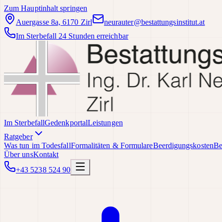
Zum Hauptinhalt springen
Auergasse 8a, 6170 Zirl
neurauter@bestattungsinstitut.at
Im Sterbefall 24 Stunden erreichbar
Im Sterbefall
Gedenkportal
Leistungen
Ratgeber
Was tun im Todesfall
Formalitäten & Formulare
Beerdigungskosten
Be
Über uns
Kontakt
+43 5238 524 90