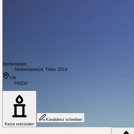
Sterbedatum
Sterbedatum
24. Feber 2014
Ort
Ort
Zirl
Kondolenz schreiben
Kerze entzünden