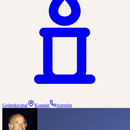
Gedenkportal
Kontakt
Anrufen