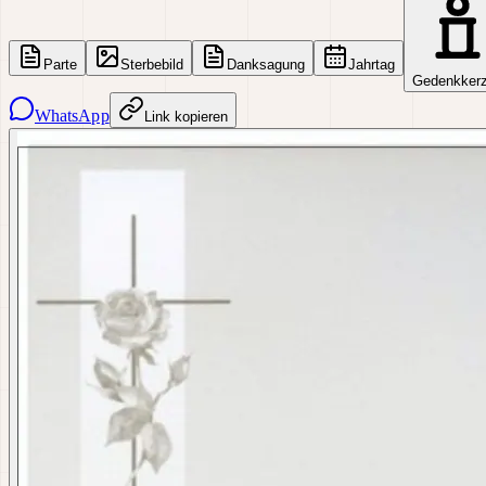
Parte
Sterbebild
Danksagung
Jahrtag
Gedenkker
WhatsApp
Link kopieren