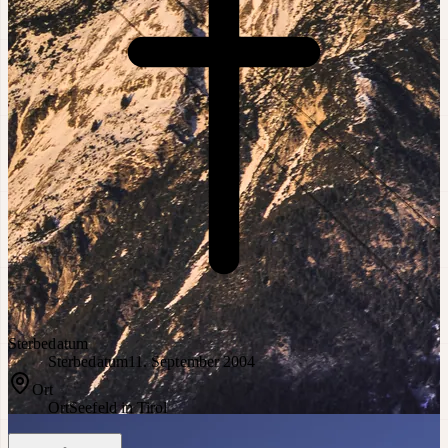
Sterbedatum
Sterbedatum
11. September 2004
Ort
Ort
Seefeld in Tirol