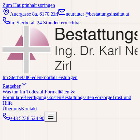
Zum Hauptinhalt springen
Auergasse 8a, 6170 Zirl
neurauter@bestattungsinstitut.at
Im Sterbefall 24 Stunden erreichbar
Im Sterbefall
Gedenkportal
Leistungen
Ratgeber
Was tun im Todesfall
Formalitäten &
Formulare
Beerdigungskosten
Bestattungsarten
Vorsorge
Trost und
Hilfe
Über uns
Kontakt
+43 5238 524 90