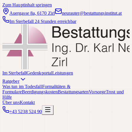
Zum Hauptinhalt springen
Auergasse 8a, 6170 Zirl
neurauter@bestattungsinstitut.at
Im Sterbefall 24 Stunden erreichbar
Im Sterbefall
Gedenkportal
Leistungen
Ratgeber
Was tun im Todesfall
Formalitäten &
Formulare
Beerdigungskosten
Bestattungsarten
Vorsorge
Trost und
Hilfe
Über uns
Kontakt
+43 5238 524 90