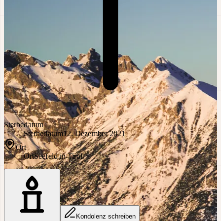
Sterbedatum
Sterbedatum
12. Dezember 2021
Ort
Ort
Seefeld in Tirol
Kondolenz schreiben