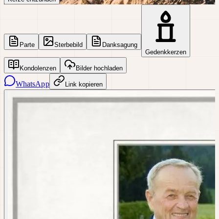
Parte
Sterbebild
Danksagung
Gedenkkerzen
Kondolenzen
Bilder hochladen
WhatsApp
Link kopieren