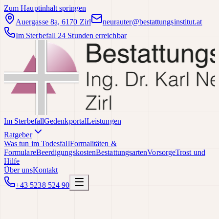
Zum Hauptinhalt springen
Auergasse 8a, 6170 Zirl
neurauter@bestattungsinstitut.at
Im Sterbefall 24 Stunden erreichbar
Im Sterbefall
Gedenkportal
Leistungen
Ratgeber
Was tun im Todesfall
Formalitäten &
Formulare
Beerdigungskosten
Bestattungsarten
Vorsorge
Trost und
Hilfe
Über uns
Kontakt
+43 5238 524 90