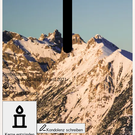
Sterbedatum
Sterbedatum
17. April 2021
Ort
Ort
Leutasch
Kondolenz schreiben
Kerze entzünden