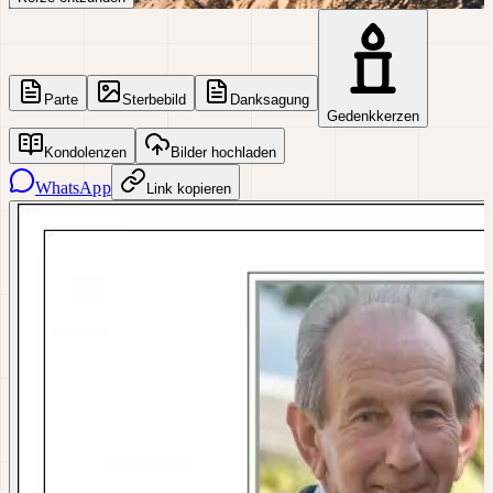
Parte
Sterbebild
Danksagung
Gedenkkerzen
Kondolenzen
Bilder hochladen
WhatsApp
Link kopieren