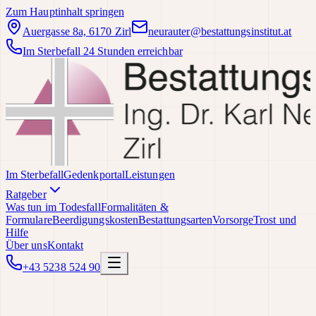
Zum Hauptinhalt springen
Auergasse 8a, 6170 Zirl
neurauter@bestattungsinstitut.at
Im Sterbefall 24 Stunden erreichbar
Im Sterbefall
Gedenkportal
Leistungen
Ratgeber
Was tun im Todesfall
Formalitäten &
Formulare
Beerdigungskosten
Bestattungsarten
Vorsorge
Trost und
Hilfe
Über uns
Kontakt
+43 5238 524 90