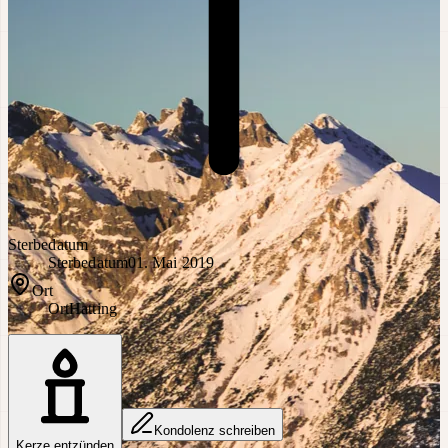
Sterbedatum
Sterbedatum
01. Mai 2019
Ort
Ort
Hatting
Kondolenz schreiben
Kerze entzünden