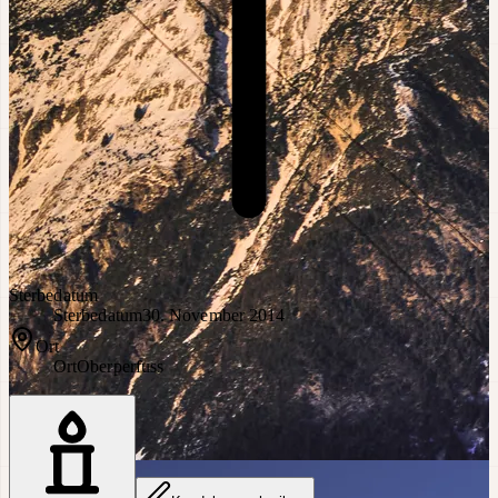
Sterbedatum
Sterbedatum
30. November 2014
Ort
Ort
Oberperfuss