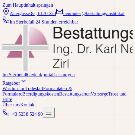
Zum Hauptinhalt springen
Auergasse 8a, 6170 Zirl
neurauter@bestattungsinstitut.at
Im Sterbefall 24 Stunden erreichbar
Im Sterbefall
Gedenkportal
Leistungen
Ratgeber
Was tun im Todesfall
Formalitäten &
Formulare
Beerdigungskosten
Bestattungsarten
Vorsorge
Trost und
Hilfe
Über uns
Kontakt
+43 5238 524 90