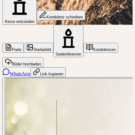
Kondolenz schreiben
Kerze entzünden
Parte
Sterbebild
Kondolenzen
Gedenkkerzen
Bilder hochladen
WhatsApp
Link kopieren