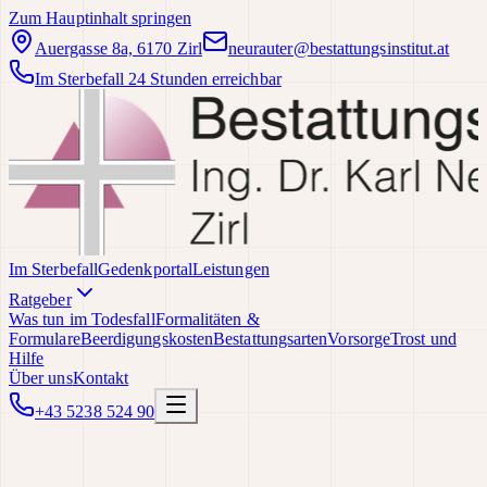
Zum Hauptinhalt springen
Auergasse 8a, 6170 Zirl
neurauter@bestattungsinstitut.at
Im Sterbefall 24 Stunden erreichbar
Im Sterbefall
Gedenkportal
Leistungen
Ratgeber
Was tun im Todesfall
Formalitäten &
Formulare
Beerdigungskosten
Bestattungsarten
Vorsorge
Trost und
Hilfe
Über uns
Kontakt
+43 5238 524 90