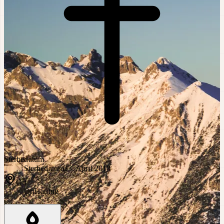
Sterbedatum
Sterbedatum
23. April 2018
Ort
Ort
Hatting