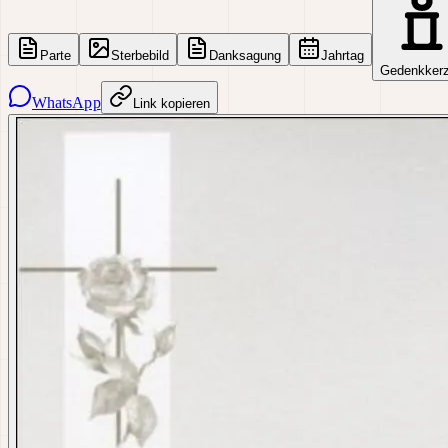
Parte
Sterbebild
Danksagung
Jahrtag
Gedenkker
WhatsApp
Link kopieren