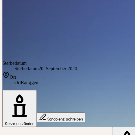
Sterbedatum
Sterbedatum
20. September 2020
Ort
Ort
Ranggen
Kondolenz schreiben
Kerze entzünden