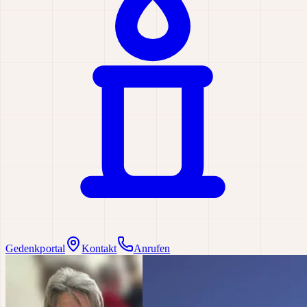
Gedenkportal
Kontakt
Anrufen