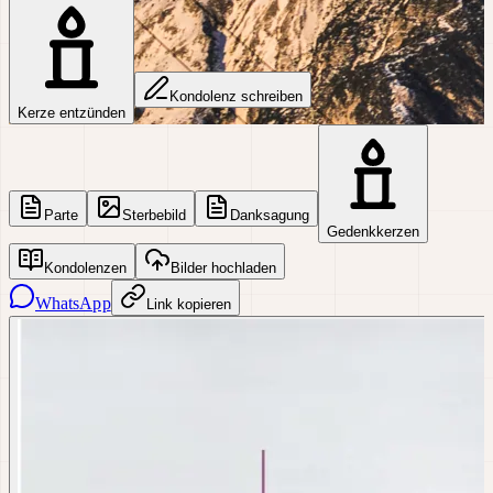
Kondolenz schreiben
Kerze entzünden
Parte
Sterbebild
Danksagung
Gedenkkerzen
Kondolenzen
Bilder hochladen
WhatsApp
Link kopieren