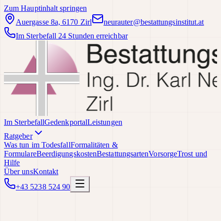
Zum Hauptinhalt springen
Auergasse 8a, 6170 Zirl
neurauter@bestattungsinstitut.at
Im Sterbefall 24 Stunden erreichbar
Im Sterbefall
Gedenkportal
Leistungen
Ratgeber
Was tun im Todesfall
Formalitäten &
Formulare
Beerdigungskosten
Bestattungsarten
Vorsorge
Trost und
Hilfe
Über uns
Kontakt
+43 5238 524 90