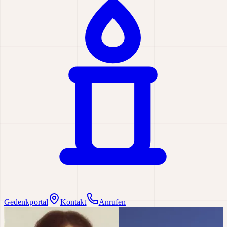
Gedenkportal
Kontakt
Anrufen