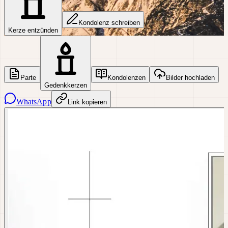
Kondolenz schreiben
Kerze entzünden
Parte
Kondolenzen
Bilder hochladen
Gedenkkerzen
WhatsApp
Link kopieren