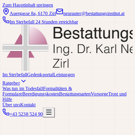
Zum Hauptinhalt springen
Auergasse 8a, 6170 Zirl
neurauter@bestattungsinstitut.at
Im Sterbefall 24 Stunden erreichbar
Im Sterbefall
Gedenkportal
Leistungen
Ratgeber
Was tun im Todesfall
Formalitäten &
Formulare
Beerdigungskosten
Bestattungsarten
Vorsorge
Trost und
Hilfe
Über uns
Kontakt
+43 5238 524 90