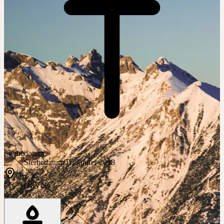
Sterbedatum
Sterbedatum
01. Jänner 2018
Ort
Ort
Völs