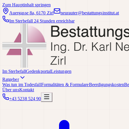
Zum Hauptinhalt springen
Auergasse 8a, 6170 Zirl
neurauter@bestattungsinstitut.at
Im Sterbefall 24 Stunden erreichbar
Im Sterbefall
Gedenkportal
Leistungen
Ratgeber
Was tun im Todesfall
Formalitäten & Formulare
Beerdigungskosten
Be
Über uns
Kontakt
+43 5238 524 90