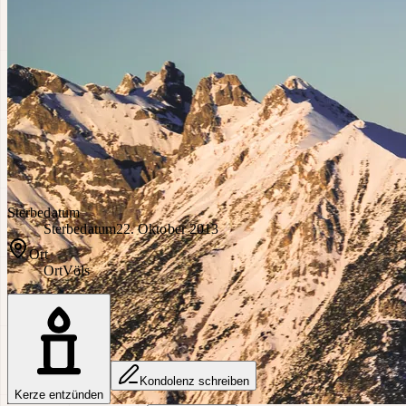
Sterbedatum
Sterbedatum
22. Oktober 2013
Ort
Ort
Völs
Kondolenz schreiben
Kerze entzünden