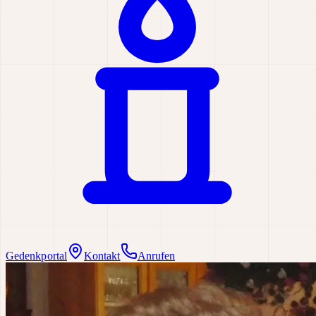
Gedenkportal
Kontakt
Anrufen