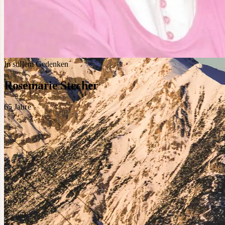
In stillem Gedenken
Rosemarie Stecher
65
Jahre