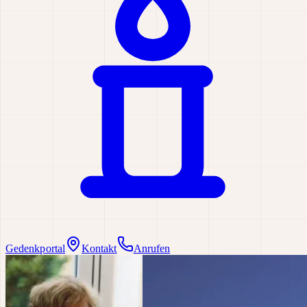
Gedenkportal
Kontakt
Anrufen