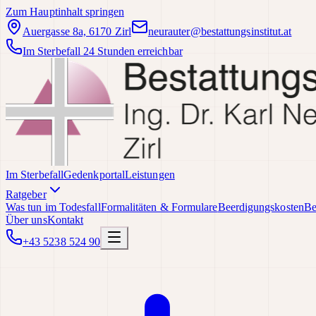
Zum Hauptinhalt springen
Auergasse 8a, 6170 Zirl
neurauter@bestattungsinstitut.at
Im Sterbefall 24 Stunden erreichbar
Im Sterbefall
Gedenkportal
Leistungen
Ratgeber
Was tun im Todesfall
Formalitäten & Formulare
Beerdigungskosten
Be
Über uns
Kontakt
+43 5238 524 90