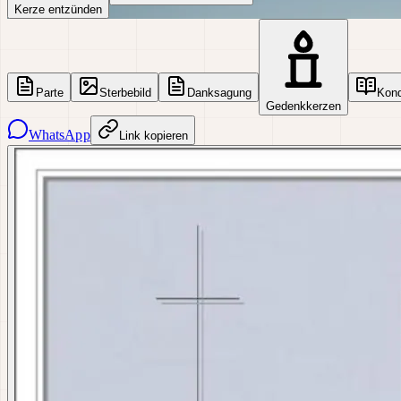
Kerze entzünden
Parte
Sterbebild
Danksagung
Kon
Gedenkkerzen
WhatsApp
Link kopieren