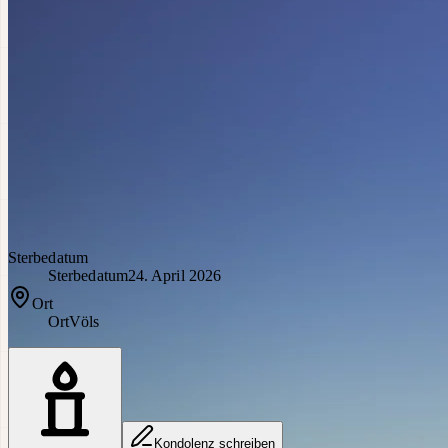
Sterbedatum
Sterbedatum
24. April 2026
Ort
Ort
Völs
Kondolenz schreiben