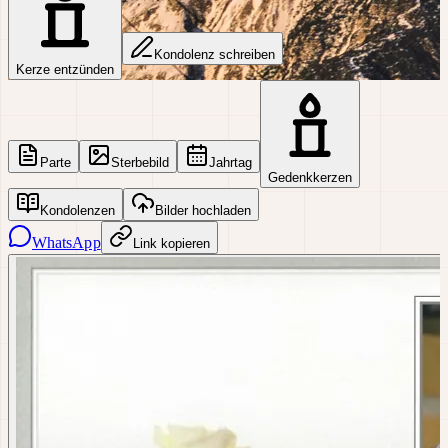
Kondolenz schreiben
Kerze entzünden
Parte
Sterbebild
Jahrtag
Gedenkkerzen
Kondolenzen
Bilder hochladen
WhatsApp
Link kopieren