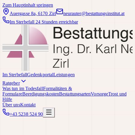
Zum Hauptinhalt springen
Auergasse 8a, 6170 Zirl
neurauter@bestattungsinstitut.at
Im Sterbefall 24 Stunden erreichbar
Im Sterbefall
Gedenkportal
Leistungen
Ratgeber
Was tun im Todesfall
Formalitäten &
Formulare
Beerdigungskosten
Bestattungsarten
Vorsorge
Trost und
Hilfe
Über uns
Kontakt
+43 5238 524 90