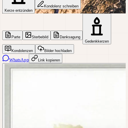
Kondolenz schreiben
Kerze entzünden
Parte
Sterbebild
Danksagung
Gedenkkerzen
Kondolenzen
Bilder hochladen
WhatsApp
Link kopieren