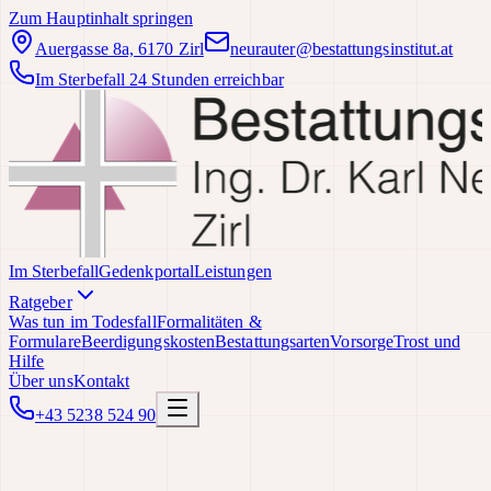
Zum Hauptinhalt springen
Auergasse 8a, 6170 Zirl
neurauter@bestattungsinstitut.at
Im Sterbefall 24 Stunden erreichbar
Im Sterbefall
Gedenkportal
Leistungen
Ratgeber
Was tun im Todesfall
Formalitäten &
Formulare
Beerdigungskosten
Bestattungsarten
Vorsorge
Trost und
Hilfe
Über uns
Kontakt
+43 5238 524 90