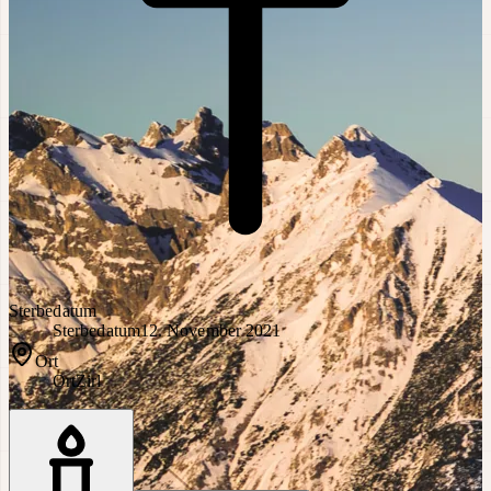
Sterbedatum
Sterbedatum
12. November 2021
Ort
Ort
Zirl