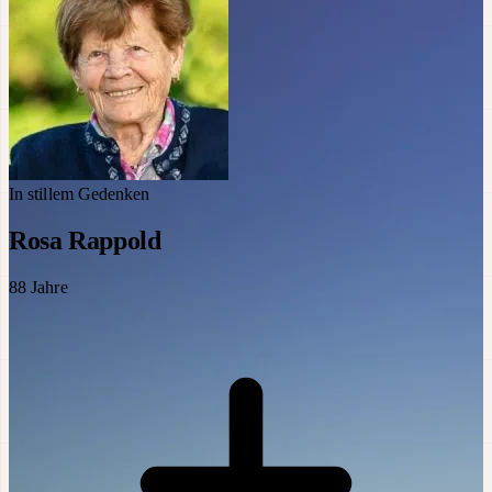
In stillem Gedenken
Rosa Rappold
88
Jahre