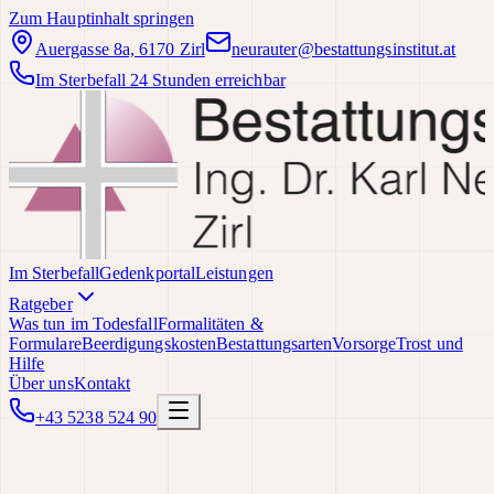
Zum Hauptinhalt springen
Auergasse 8a, 6170 Zirl
neurauter@bestattungsinstitut.at
Im Sterbefall 24 Stunden erreichbar
Im Sterbefall
Gedenkportal
Leistungen
Ratgeber
Was tun im Todesfall
Formalitäten &
Formulare
Beerdigungskosten
Bestattungsarten
Vorsorge
Trost und
Hilfe
Über uns
Kontakt
+43 5238 524 90