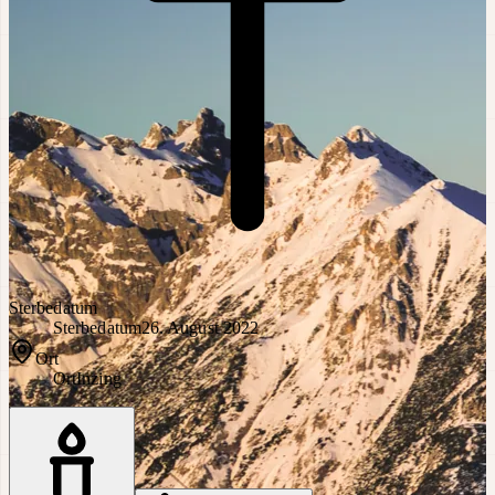
Sterbedatum
Sterbedatum
26. August 2022
Ort
Ort
Inzing