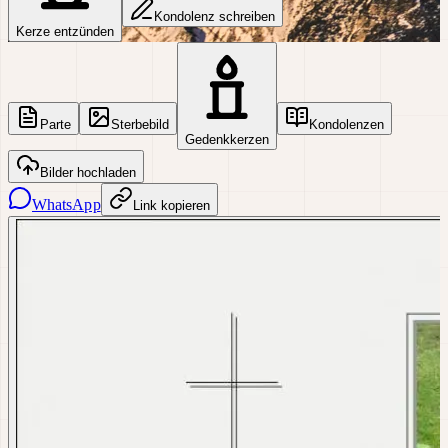
Kondolenz schreiben
Kerze entzünden
Parte
Sterbebild
Kondolenzen
Gedenkkerzen
Bilder hochladen
WhatsApp
Link kopieren