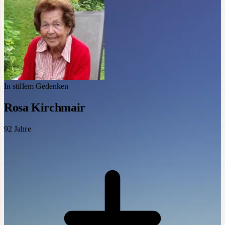
In stillem Gedenken
Rosa Kirchmair
92
Jahre