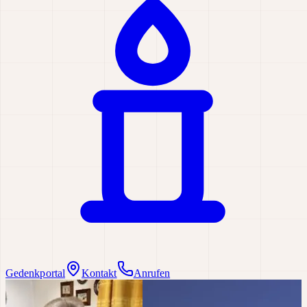
Gedenkportal
Kontakt
Anrufen