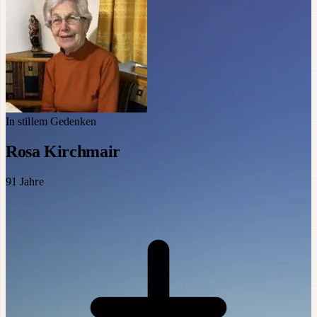
In stillem Gedenken
Rosa Kirchmair
91
Jahre