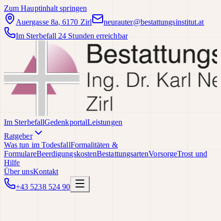
Zum Hauptinhalt springen
Auergasse 8a, 6170 Zirl
neurauter@bestattungsinstitut.at
Im Sterbefall 24 Stunden erreichbar
Im Sterbefall
Gedenkportal
Leistungen
Ratgeber
Was tun im Todesfall
Formalitäten &
Formulare
Beerdigungskosten
Bestattungsarten
Vorsorge
Trost und
Hilfe
Über uns
Kontakt
+43 5238 524 90