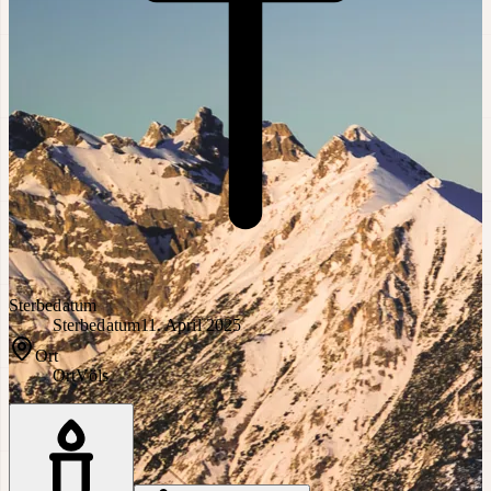
Sterbedatum
Sterbedatum
11. April 2025
Ort
Ort
Völs