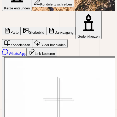
Kondolenz schreiben
Kerze entzünden
Parte
Sterbebild
Danksagung
Gedenkkerzen
Kondolenzen
Bilder hochladen
WhatsApp
Link kopieren