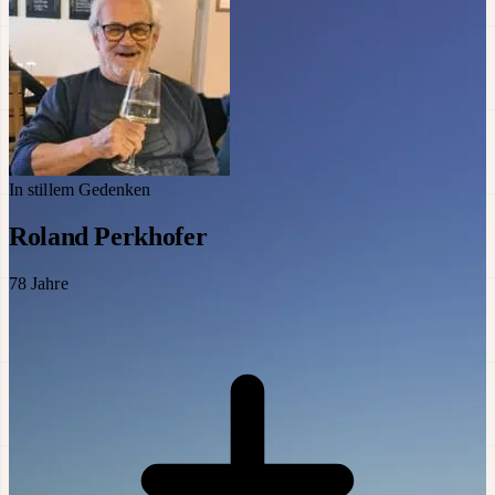
In stillem Gedenken
Roland Perkhofer
78
Jahre