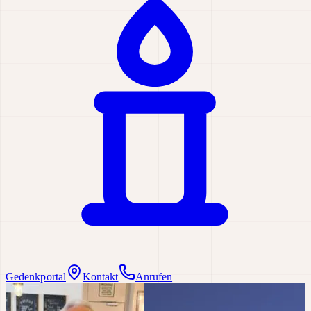
Gedenkportal
Kontakt
Anrufen