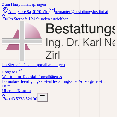
Zum Hauptinhalt springen
Auergasse 8a, 6170 Zirl
neurauter@bestattungsinstitut.at
Im Sterbefall 24 Stunden erreichbar
Im Sterbefall
Gedenkportal
Leistungen
Ratgeber
Was tun im Todesfall
Formalitäten &
Formulare
Beerdigungskosten
Bestattungsarten
Vorsorge
Trost und
Hilfe
Über uns
Kontakt
+43 5238 524 90