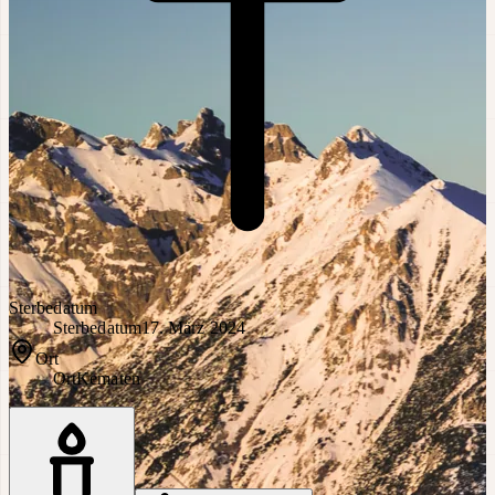
Sterbedatum
Sterbedatum
17. März 2024
Ort
Ort
Kematen