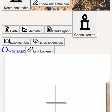
Kondolenz schreiben
Kerze entzünden
Parte
Sterbebild
Danksagung
Gedenkkerzen
Kondolenzen
Bilder hochladen
WhatsApp
Link kopieren