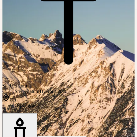
Sterbedatum
Sterbedatum
11. April 2026
Ort
Ort
Ranggen