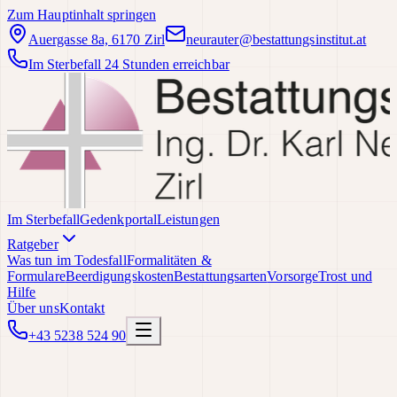
Zum Hauptinhalt springen
Auergasse 8a, 6170 Zirl
neurauter@bestattungsinstitut.at
Im Sterbefall 24 Stunden erreichbar
Im Sterbefall
Gedenkportal
Leistungen
Ratgeber
Was tun im Todesfall
Formalitäten &
Formulare
Beerdigungskosten
Bestattungsarten
Vorsorge
Trost und
Hilfe
Über uns
Kontakt
+43 5238 524 90