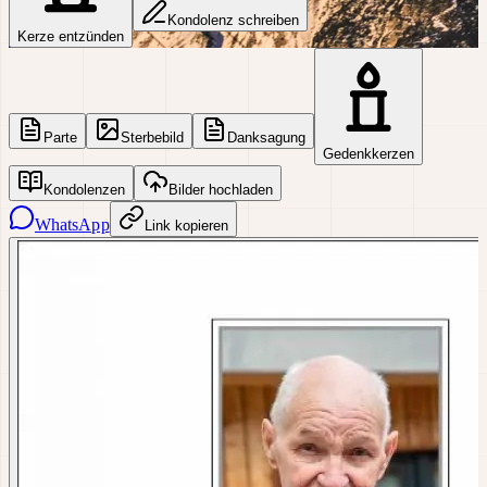
Kondolenz schreiben
Kerze entzünden
Parte
Sterbebild
Danksagung
Gedenkkerzen
Kondolenzen
Bilder hochladen
WhatsApp
Link kopieren