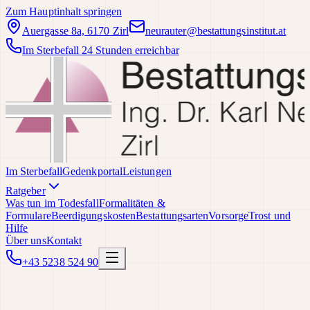
Zum Hauptinhalt springen
Auergasse 8a, 6170 Zirl
neurauter@bestattungsinstitut.at
Im Sterbefall 24 Stunden erreichbar
Im Sterbefall
Gedenkportal
Leistungen
Ratgeber
Was tun im Todesfall
Formalitäten &
Formulare
Beerdigungskosten
Bestattungsarten
Vorsorge
Trost und
Hilfe
Über uns
Kontakt
+43 5238 524 90