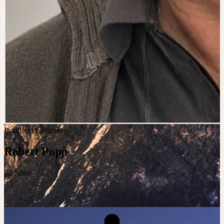
In stillem Gedenken
Robert Popp
72
Jahre