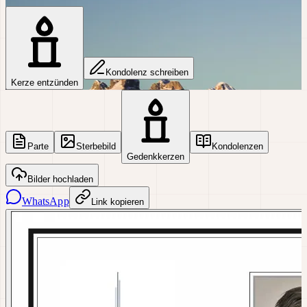
Kondolenz schreiben
Kerze entzünden
Parte
Sterbebild
Kondolenzen
Gedenkkerzen
Bilder hochladen
WhatsApp
Link kopieren