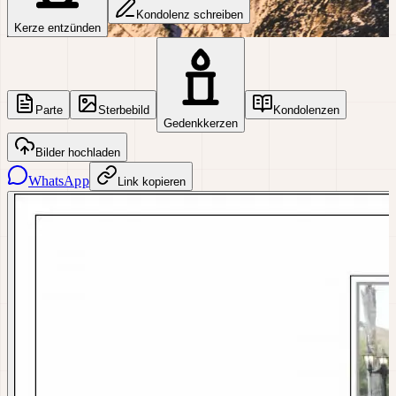
Kondolenz schreiben
Kerze entzünden
Parte
Sterbebild
Kondolenzen
Gedenkkerzen
Bilder hochladen
WhatsApp
Link kopieren