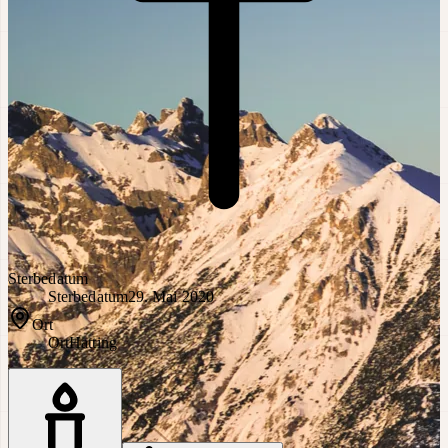
Sterbedatum
Sterbedatum
29. Mai 2020
Ort
Ort
Hatting