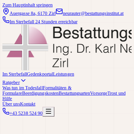
Zum Hauptinhalt springen
Auergasse 8a, 6170 Zirl
neurauter@bestattungsinstitut.at
Im Sterbefall 24 Stunden erreichbar
Im Sterbefall
Gedenkportal
Leistungen
Ratgeber
Was tun im Todesfall
Formalitäten &
Formulare
Beerdigungskosten
Bestattungsarten
Vorsorge
Trost und
Hilfe
Über uns
Kontakt
+43 5238 524 90