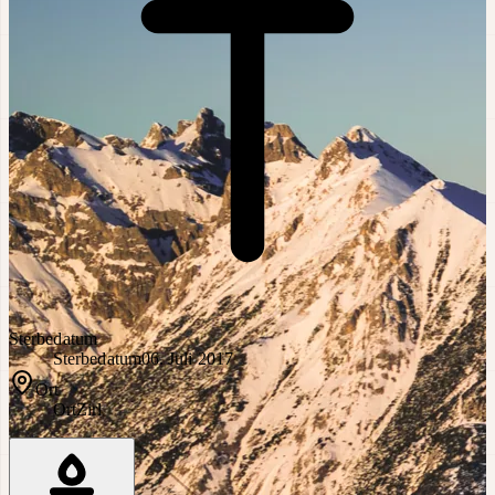
Sterbedatum
Sterbedatum
06. Juli 2017
Ort
Ort
Zirl