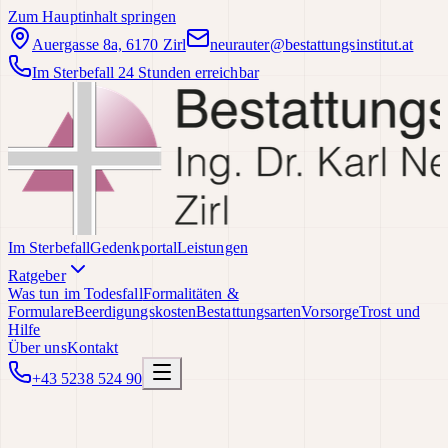
Zum Hauptinhalt springen
Auergasse 8a, 6170 Zirl
neurauter@bestattungsinstitut.at
Im Sterbefall 24 Stunden erreichbar
Im Sterbefall
Gedenkportal
Leistungen
Ratgeber
Was tun im Todesfall
Formalitäten &
Formulare
Beerdigungskosten
Bestattungsarten
Vorsorge
Trost und
Hilfe
Über uns
Kontakt
+43 5238 524 90