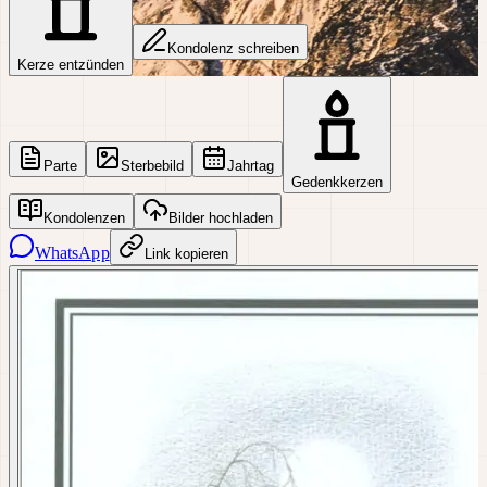
Kondolenz schreiben
Kerze entzünden
Parte
Sterbebild
Jahrtag
Gedenkkerzen
Kondolenzen
Bilder hochladen
WhatsApp
Link kopieren