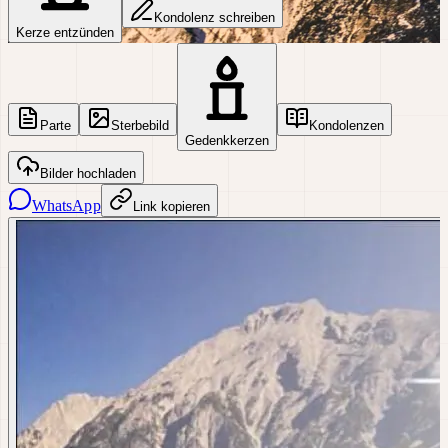
Kondolenz schreiben
Kerze entzünden
Parte
Sterbebild
Kondolenzen
Gedenkkerzen
Bilder hochladen
WhatsApp
Link kopieren