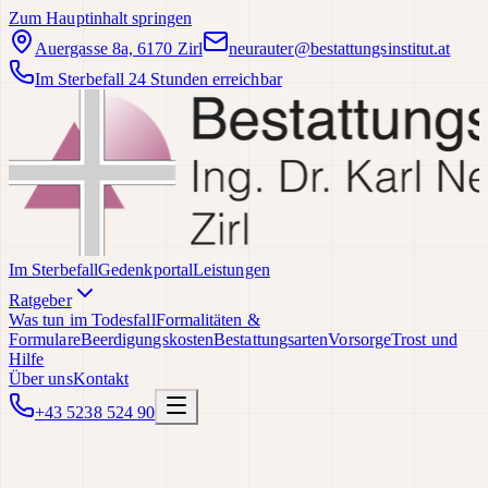
Zum Hauptinhalt springen
Auergasse 8a, 6170 Zirl
neurauter@bestattungsinstitut.at
Im Sterbefall 24 Stunden erreichbar
Im Sterbefall
Gedenkportal
Leistungen
Ratgeber
Was tun im Todesfall
Formalitäten &
Formulare
Beerdigungskosten
Bestattungsarten
Vorsorge
Trost und
Hilfe
Über uns
Kontakt
+43 5238 524 90