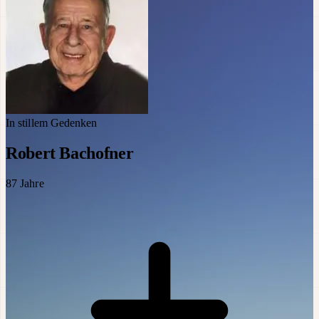
In stillem Gedenken
Robert Bachofner
87
Jahre