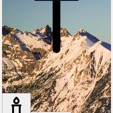
Sterbedatum
Sterbedatum
25. März 2023
Ort
Ort
Seefeld in Tirol