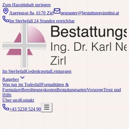
Zum Hauptinhalt springen
Auergasse 8a, 6170 Zirl
neurauter@bestattungsinstitut.at
Im Sterbefall 24 Stunden erreichbar
Im Sterbefall
Gedenkportal
Leistungen
Ratgeber
Was tun im Todesfall
Formalitäten &
Formulare
Beerdigungskosten
Bestattungsarten
Vorsorge
Trost und
Hilfe
Über uns
Kontakt
+43 5238 524 90