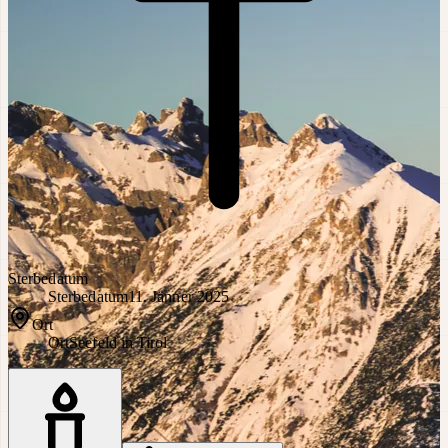
Sterbedatum
Sterbedatum
11. Jänner 2025
Ort
Ort
Seefeld in Tirol