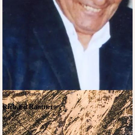
In stillem Gedenken
Richard Rantner
85
Jahre