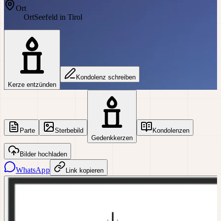
Ort
Ort
Seefeld in Tirol
Kondolenz schreiben
Kerze entzünden
Parte
Sterbebild
Kondolenzen
Gedenkkerzen
Bilder hochladen
WhatsApp
Link kopieren