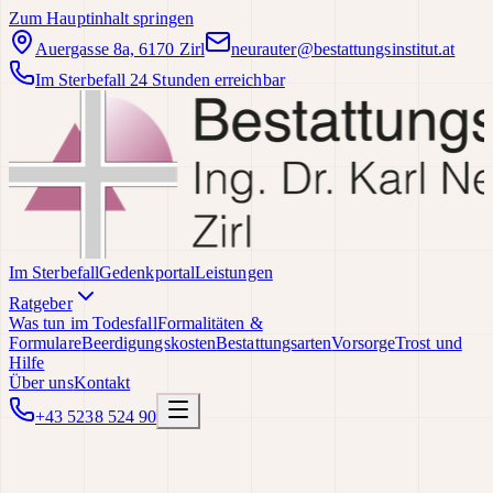
Zum Hauptinhalt springen
Auergasse 8a, 6170 Zirl
neurauter@bestattungsinstitut.at
Im Sterbefall 24 Stunden erreichbar
Im Sterbefall
Gedenkportal
Leistungen
Ratgeber
Was tun im Todesfall
Formalitäten &
Formulare
Beerdigungskosten
Bestattungsarten
Vorsorge
Trost und
Hilfe
Über uns
Kontakt
+43 5238 524 90