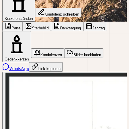
Kondolenz schreiben
Kerze entzünden
Parte
Sterbebild
Danksagung
Jahrtag
Kondolenzen
Bilder hochladen
Gedenkkerzen
WhatsApp
Link kopieren