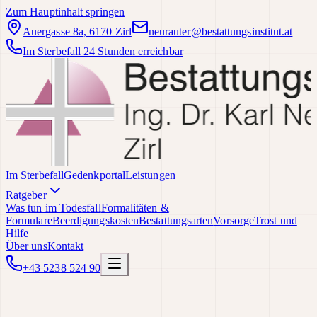
Zum Hauptinhalt springen
Auergasse 8a, 6170 Zirl
neurauter@bestattungsinstitut.at
Im Sterbefall 24 Stunden erreichbar
Im Sterbefall
Gedenkportal
Leistungen
Ratgeber
Was tun im Todesfall
Formalitäten &
Formulare
Beerdigungskosten
Bestattungsarten
Vorsorge
Trost und
Hilfe
Über uns
Kontakt
+43 5238 524 90