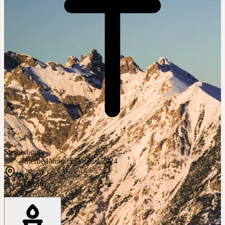
Sterbedatum
Sterbedatum
05. August 2024
Ort
Ort
Zirl