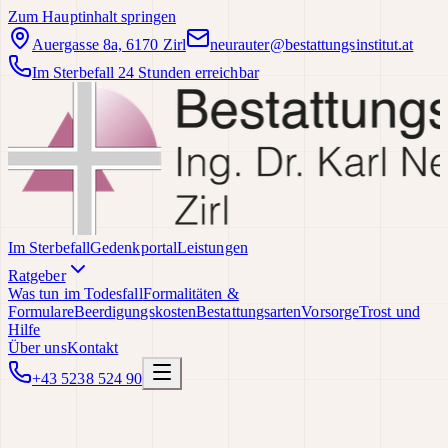
Zum Hauptinhalt springen
Auergasse 8a, 6170 Zirl
neurauter@bestattungsinstitut.at
Im Sterbefall 24 Stunden erreichbar
Im Sterbefall
Gedenkportal
Leistungen
Ratgeber
Was tun im Todesfall
Formalitäten &
Formulare
Beerdigungskosten
Bestattungsarten
Vorsorge
Trost und
Hilfe
Über uns
Kontakt
+43 5238 524 90