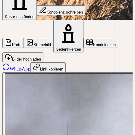
Kondolenz schreiben
Kerze entzünden
Parte
Sterbebild
Kondolenzen
Gedenkkerzen
Bilder hochladen
WhatsApp
Link kopieren