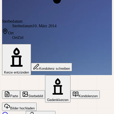
Sterbedatum
Sterbedatum
10. März 2014
Ort
Ort
Zirl
Kondolenz schreiben
Kerze entzünden
Parte
Sterbebild
Kondolenzen
Gedenkkerzen
Bilder hochladen