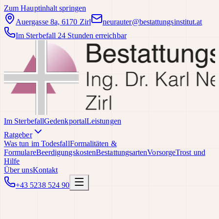
Zum Hauptinhalt springen
Auergasse 8a, 6170 Zirl
neurauter@bestattungsinstitut.at
Im Sterbefall 24 Stunden erreichbar
Im Sterbefall
Gedenkportal
Leistungen
Ratgeber
Was tun im Todesfall
Formalitäten &
Formulare
Beerdigungskosten
Bestattungsarten
Vorsorge
Trost und
Hilfe
Über uns
Kontakt
+43 5238 524 90