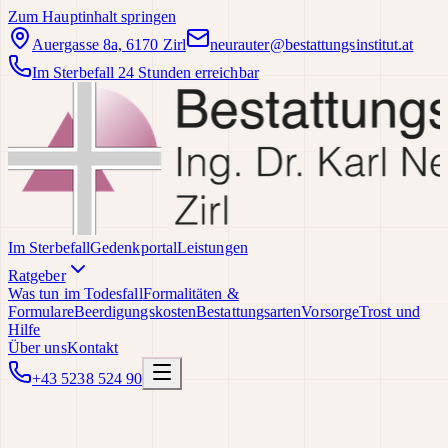
Zum Hauptinhalt springen
Auergasse 8a, 6170 Zirl
neurauter@bestattungsinstitut.at
Im Sterbefall 24 Stunden erreichbar
Im Sterbefall
Gedenkportal
Leistungen
Ratgeber
Was tun im Todesfall
Formalitäten &
Formulare
Beerdigungskosten
Bestattungsarten
Vorsorge
Trost und
Hilfe
Über uns
Kontakt
+43 5238 524 90