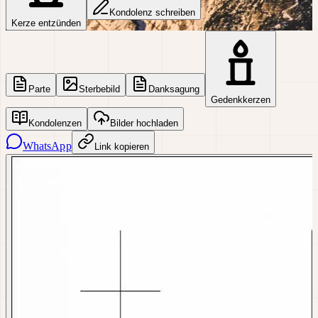
Kondolenz schreiben
Kerze entzünden
Parte
Sterbebild
Danksagung
Gedenkkerzen
Kondolenzen
Bilder hochladen
WhatsApp
Link kopieren