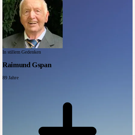
In stillem Gedenken
Raimund Gspan
89
Jahre