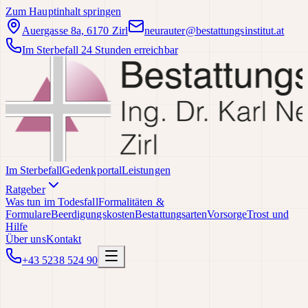
Zum Hauptinhalt springen
Auergasse 8a, 6170 Zirl
neurauter@bestattungsinstitut.at
Im Sterbefall 24 Stunden erreichbar
Im Sterbefall
Gedenkportal
Leistungen
Ratgeber
Was tun im Todesfall
Formalitäten &
Formulare
Beerdigungskosten
Bestattungsarten
Vorsorge
Trost und
Hilfe
Über uns
Kontakt
+43 5238 524 90