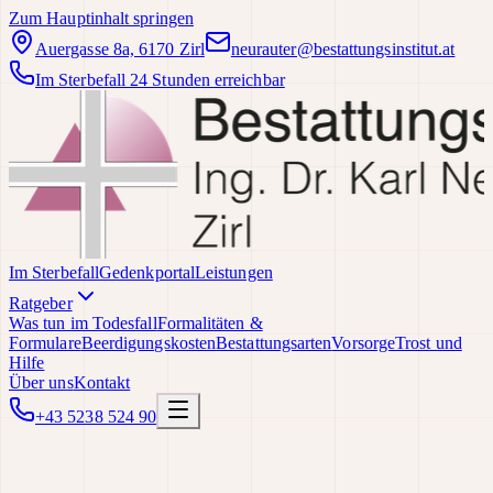
Zum Hauptinhalt springen
Auergasse 8a, 6170 Zirl
neurauter@bestattungsinstitut.at
Im Sterbefall 24 Stunden erreichbar
Im Sterbefall
Gedenkportal
Leistungen
Ratgeber
Was tun im Todesfall
Formalitäten &
Formulare
Beerdigungskosten
Bestattungsarten
Vorsorge
Trost und
Hilfe
Über uns
Kontakt
+43 5238 524 90