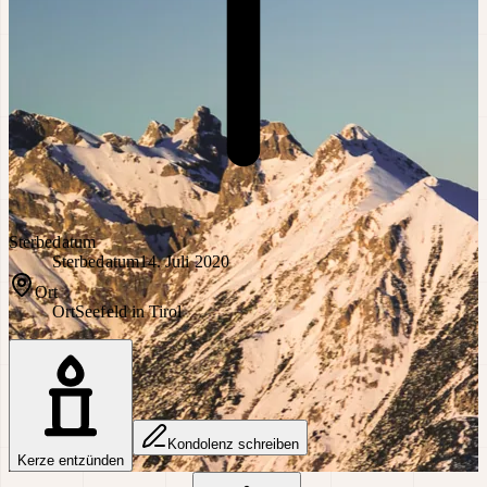
Sterbedatum
Sterbedatum
14. Juli 2020
Ort
Ort
Seefeld in Tirol
Kondolenz schreiben
Kerze entzünden