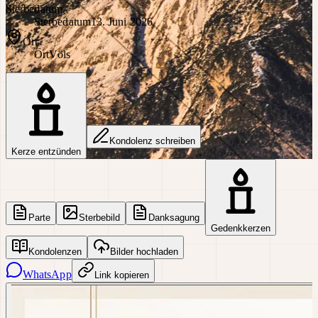
Sterbedatum
Sterbedatum
13. Juni 2026
Ort
Ort
Völs
Kondolenz schreiben
Kerze entzünden
Parte
Sterbebild
Danksagung
Gedenkkerzen
Kondolenzen
Bilder hochladen
WhatsApp
Link kopieren