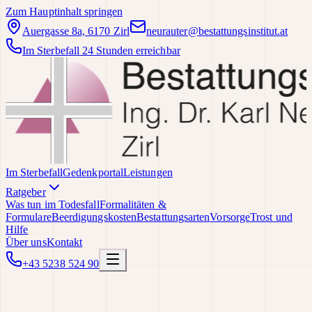
Zum Hauptinhalt springen
Auergasse 8a, 6170 Zirl
neurauter@bestattungsinstitut.at
Im Sterbefall 24 Stunden erreichbar
Im Sterbefall
Gedenkportal
Leistungen
Ratgeber
Was tun im Todesfall
Formalitäten &
Formulare
Beerdigungskosten
Bestattungsarten
Vorsorge
Trost und
Hilfe
Über uns
Kontakt
+43 5238 524 90