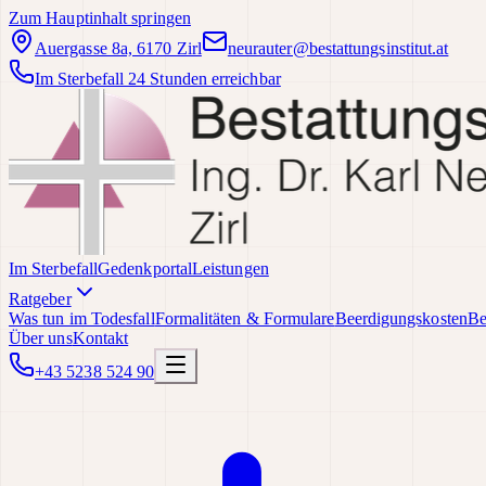
Zum Hauptinhalt springen
Auergasse 8a, 6170 Zirl
neurauter@bestattungsinstitut.at
Im Sterbefall 24 Stunden erreichbar
Im Sterbefall
Gedenkportal
Leistungen
Ratgeber
Was tun im Todesfall
Formalitäten & Formulare
Beerdigungskosten
Be
Über uns
Kontakt
+43 5238 524 90