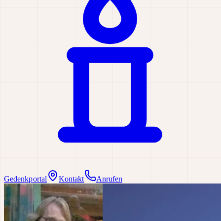
Gedenkportal
Kontakt
Anrufen