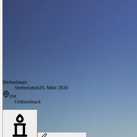
Sterbedatum
Sterbedatum
29. März 2020
Ort
Ort
Innsbruck