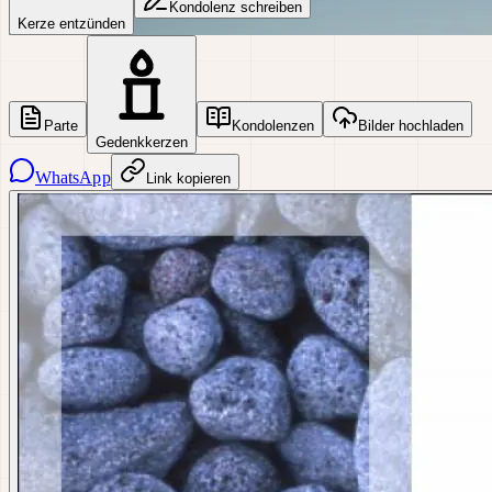
Kondolenz schreiben
Kerze entzünden
Parte
Kondolenzen
Bilder hochladen
Gedenkkerzen
WhatsApp
Link kopieren