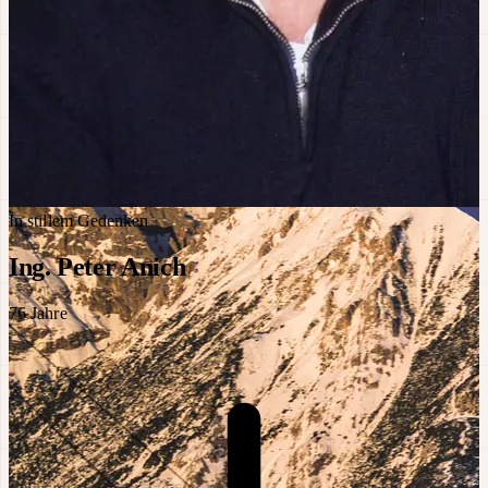
In stillem Gedenken
Ing. Peter Anich
76
Jahre