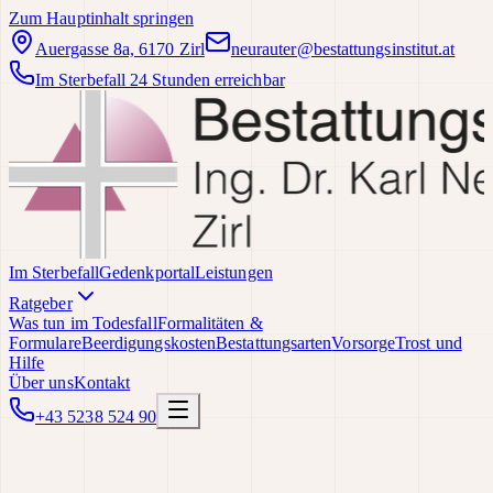
Zum Hauptinhalt springen
Auergasse 8a, 6170 Zirl
neurauter@bestattungsinstitut.at
Im Sterbefall 24 Stunden erreichbar
Im Sterbefall
Gedenkportal
Leistungen
Ratgeber
Was tun im Todesfall
Formalitäten &
Formulare
Beerdigungskosten
Bestattungsarten
Vorsorge
Trost und
Hilfe
Über uns
Kontakt
+43 5238 524 90