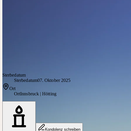
Sterbedatum
Sterbedatum
07. Oktober 2025
Ort
Ort
Innsbruck | Hötting
Kondolenz schreiben