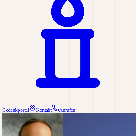
Gedenkportal
Kontakt
Anrufen