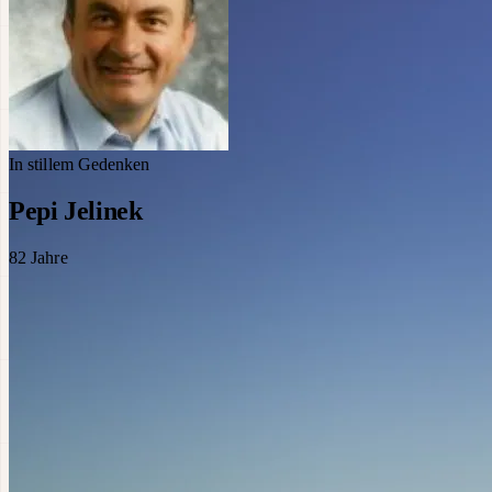
In stillem Gedenken
Pepi Jelinek
82
Jahre