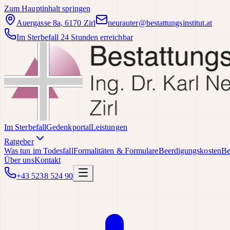
Zum Hauptinhalt springen
Auergasse 8a, 6170 Zirl
neurauter@bestattungsinstitut.at
Im Sterbefall 24 Stunden erreichbar
Im Sterbefall
Gedenkportal
Leistungen
Ratgeber
Was tun im Todesfall
Formalitäten & Formulare
Beerdigungskosten
Be
Über uns
Kontakt
+43 5238 524 90