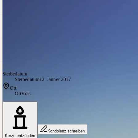
Sterbedatum
Sterbedatum
12. Jänner 2017
Ort
Ort
Völs
Kondolenz schreiben
Kerze entzünden