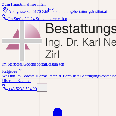
Zum Hauptinhalt springen
Auergasse 8a, 6170 Zirl
neurauter@bestattungsinstitut.at
Im Sterbefall 24 Stunden erreichbar
Im Sterbefall
Gedenkportal
Leistungen
Ratgeber
Was tun im Todesfall
Formalitäten & Formulare
Beerdigungskosten
Be
Über uns
Kontakt
+43 5238 524 90