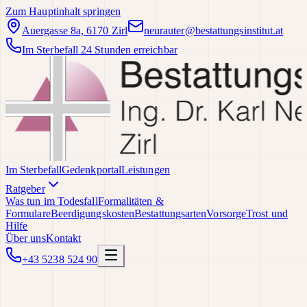
Zum Hauptinhalt springen
Auergasse 8a, 6170 Zirl
neurauter@bestattungsinstitut.at
Im Sterbefall 24 Stunden erreichbar
Im Sterbefall
Gedenkportal
Leistungen
Ratgeber
Was tun im Todesfall
Formalitäten &
Formulare
Beerdigungskosten
Bestattungsarten
Vorsorge
Trost und
Hilfe
Über uns
Kontakt
+43 5238 524 90