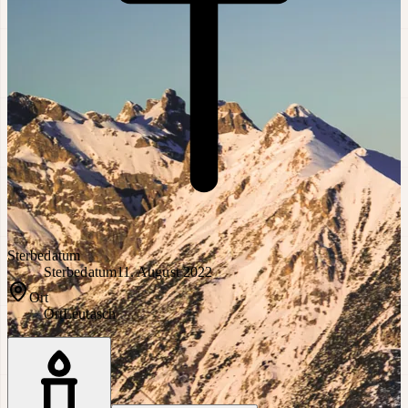
Sterbedatum
Sterbedatum
11. August 2022
Ort
Ort
Leutasch