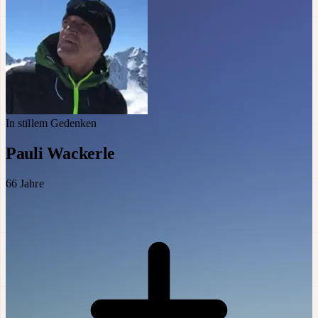
In stillem Gedenken
Pauli Wackerle
66
Jahre