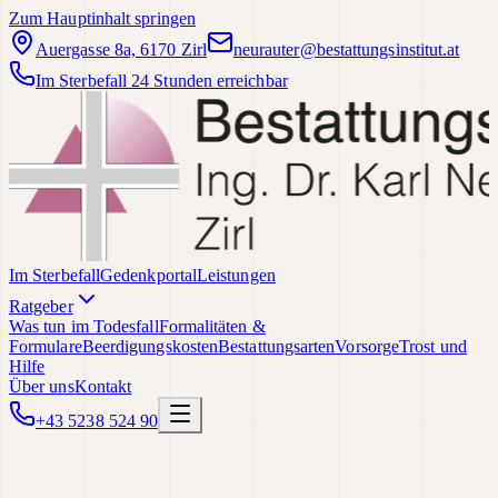
Zum Hauptinhalt springen
Auergasse 8a, 6170 Zirl
neurauter@bestattungsinstitut.at
Im Sterbefall 24 Stunden erreichbar
Im Sterbefall
Gedenkportal
Leistungen
Ratgeber
Was tun im Todesfall
Formalitäten &
Formulare
Beerdigungskosten
Bestattungsarten
Vorsorge
Trost und
Hilfe
Über uns
Kontakt
+43 5238 524 90