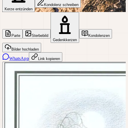
Kondolenz schreiben
Kerze entzünden
Parte
Sterbebild
Kondolenzen
Gedenkkerzen
Bilder hochladen
WhatsApp
Link kopieren