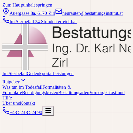
Zum Hauptinhalt springen
Auergasse 8a, 6170 Zirl
neurauter@bestattungsinstitut.at
Im Sterbefall 24 Stunden erreichbar
Im Sterbefall
Gedenkportal
Leistungen
Ratgeber
Was tun im Todesfall
Formalitäten &
Formulare
Beerdigungskosten
Bestattungsarten
Vorsorge
Trost und
Hilfe
Über uns
Kontakt
+43 5238 524 90