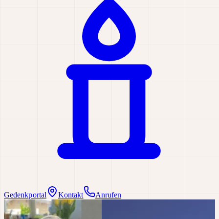
Gedenkportal
Kontakt
Anrufen