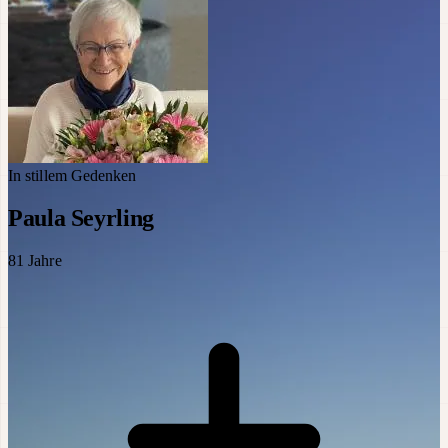
In stillem Gedenken
Paula Seyrling
81
Jahre