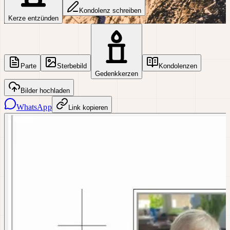
Kondolenz schreiben
Kerze entzünden
Parte
Sterbebild
Kondolenzen
Gedenkkerzen
Bilder hochladen
WhatsApp
Link kopieren