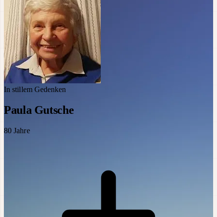
In stillem Gedenken
Paula Gutsche
80
Jahre