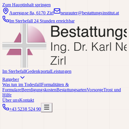
Zum Hauptinhalt springen
Auergasse 8a, 6170 Zirl
neurauter@bestattungsinstitut.at
Im Sterbefall 24 Stunden erreichbar
Im Sterbefall
Gedenkportal
Leistungen
Ratgeber
Was tun im Todesfall
Formalitäten &
Formulare
Beerdigungskosten
Bestattungsarten
Vorsorge
Trost und
Hilfe
Über uns
Kontakt
+43 5238 524 90