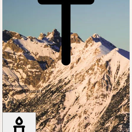
Sterbedatum
Sterbedatum
01. Feber 2022
Ort
Ort
Sellrain