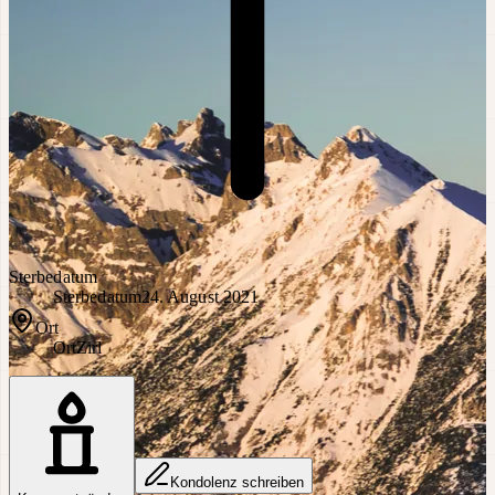
Sterbedatum
Sterbedatum
24. August 2021
Ort
Ort
Zirl
Kondolenz schreiben