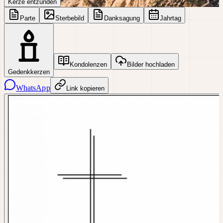
Kerze entzünden
Parte
Sterbebild
Danksagung
Jahrtag
Kondolenzen
Bilder hochladen
Gedenkkerzen
WhatsApp
Link kopieren