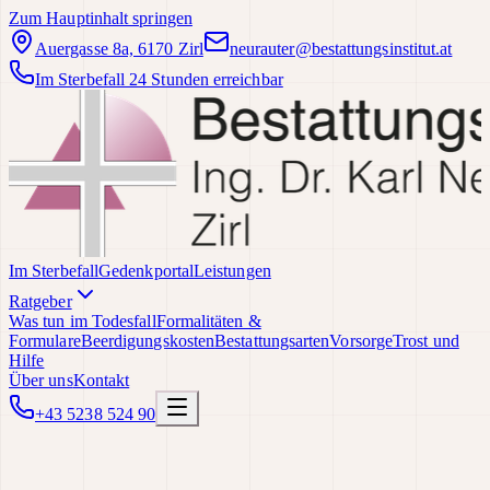
Zum Hauptinhalt springen
Auergasse 8a, 6170 Zirl
neurauter@bestattungsinstitut.at
Im Sterbefall 24 Stunden erreichbar
Im Sterbefall
Gedenkportal
Leistungen
Ratgeber
Was tun im Todesfall
Formalitäten &
Formulare
Beerdigungskosten
Bestattungsarten
Vorsorge
Trost und
Hilfe
Über uns
Kontakt
+43 5238 524 90