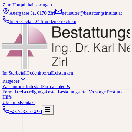
Zum Hauptinhalt springen
Auergasse 8a, 6170 Zirl
neurauter@bestattungsinstitut.at
Im Sterbefall 24 Stunden erreichbar
Im Sterbefall
Gedenkportal
Leistungen
Ratgeber
Was tun im Todesfall
Formalitäten &
Formulare
Beerdigungskosten
Bestattungsarten
Vorsorge
Trost und
Hilfe
Über uns
Kontakt
+43 5238 524 90