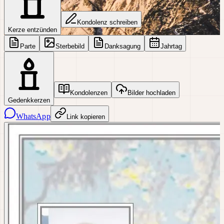
Kondolenz schreiben
Kerze entzünden
Parte
Sterbebild
Danksagung
Jahrtag
Kondolenzen
Bilder hochladen
Gedenkkerzen
WhatsApp
Link kopieren