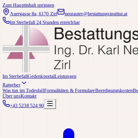
Zum Hauptinhalt springen
Auergasse 8a, 6170 Zirl
neurauter@bestattungsinstitut.at
Im Sterbefall 24 Stunden erreichbar
Im Sterbefall
Gedenkportal
Leistungen
Ratgeber
Was tun im Todesfall
Formalitäten & Formulare
Beerdigungskosten
Be
Über uns
Kontakt
+43 5238 524 90