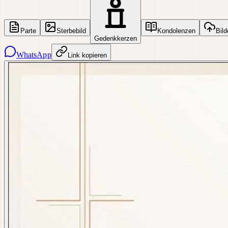
Parte
Sterbebild
Kondolenzen
Bild
Gedenkkerzen
WhatsApp
Link kopieren