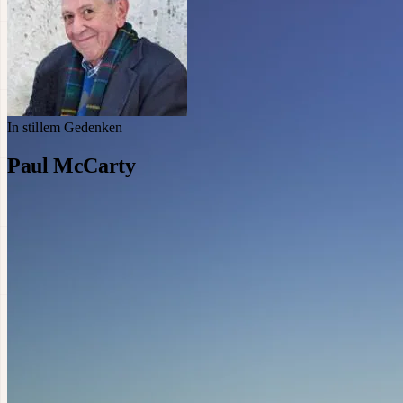
In stillem Gedenken
Paul McCarty