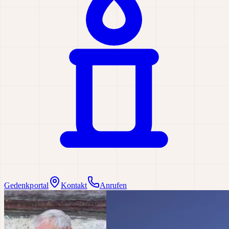
Gedenkportal
Kontakt
Anrufen