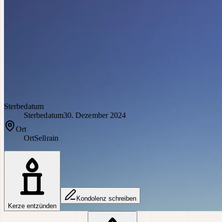
Sterbedatum
Sterbedatum
30. Dezember 2024
Ort
Ort
Sellrain
Kondolenz schreiben
Kerze entzünden