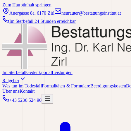
Zum Hauptinhalt springen
Auergasse 8a, 6170 Zirl
neurauter@bestattungsinstitut.at
Im Sterbefall 24 Stunden erreichbar
Im Sterbefall
Gedenkportal
Leistungen
Ratgeber
Was tun im Todesfall
Formalitäten & Formulare
Beerdigungskosten
Be
Über uns
Kontakt
+43 5238 524 90