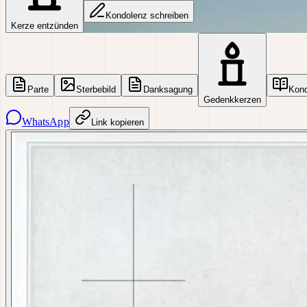
Kondolenz schreiben
Kerze entzünden
Parte
Sterbebild
Danksagung
Kon
Gedenkkerzen
WhatsApp
Link kopieren