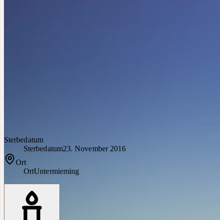
Sterbedatum
Sterbedatum
23. November 2016
Ort
Ort
Untermieming