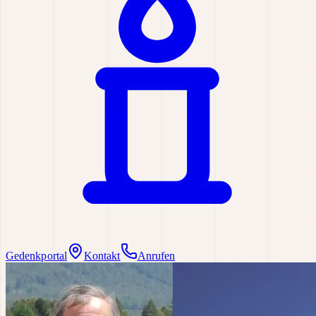
Gedenkportal
Kontakt
Anrufen