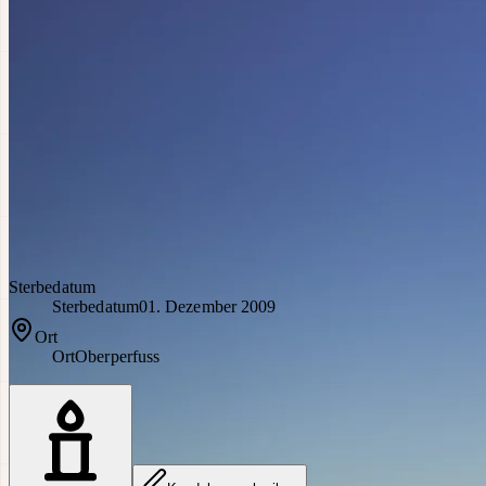
Sterbedatum
Sterbedatum
01. Dezember 2009
Ort
Ort
Oberperfuss