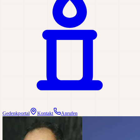
Gedenkportal
Kontakt
Anrufen