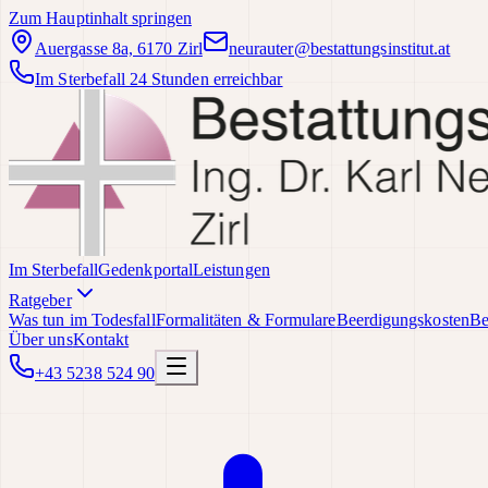
Zum Hauptinhalt springen
Auergasse 8a, 6170 Zirl
neurauter@bestattungsinstitut.at
Im Sterbefall 24 Stunden erreichbar
Im Sterbefall
Gedenkportal
Leistungen
Ratgeber
Was tun im Todesfall
Formalitäten & Formulare
Beerdigungskosten
Be
Über uns
Kontakt
+43 5238 524 90