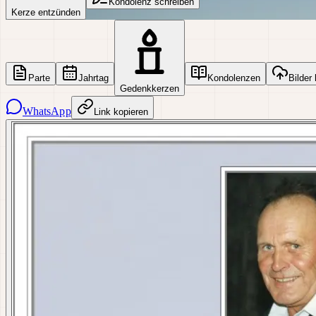
Kondolenz schreiben
Kerze entzünden
Parte
Jahrtag
Kondolenzen
Bilder
Gedenkkerzen
WhatsApp
Link kopieren