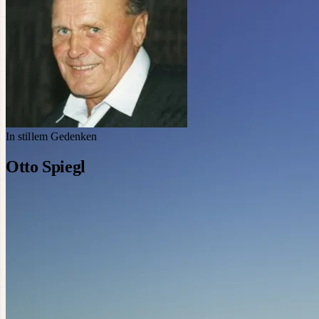
In stillem Gedenken
Otto Spiegl