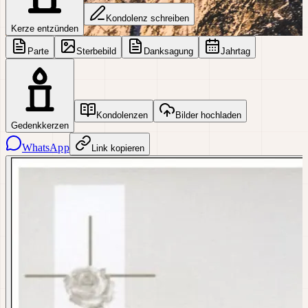
Kondolenz schreiben
Kerze entzünden
Parte
Sterbebild
Danksagung
Jahrtag
Kondolenzen
Bilder hochladen
Gedenkkerzen
WhatsApp
Link kopieren