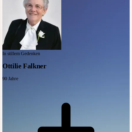
In stillem Gedenken
Ottilie Falkner
90
Jahre