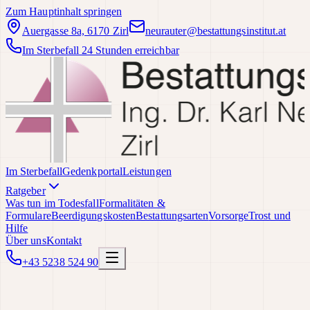
Zum Hauptinhalt springen
Auergasse 8a, 6170 Zirl
neurauter@bestattungsinstitut.at
Im Sterbefall 24 Stunden erreichbar
Im Sterbefall
Gedenkportal
Leistungen
Ratgeber
Was tun im Todesfall
Formalitäten &
Formulare
Beerdigungskosten
Bestattungsarten
Vorsorge
Trost und
Hilfe
Über uns
Kontakt
+43 5238 524 90