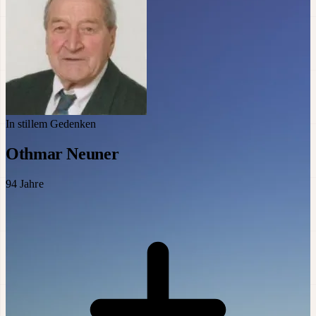
In stillem Gedenken
Othmar Neuner
94
Jahre