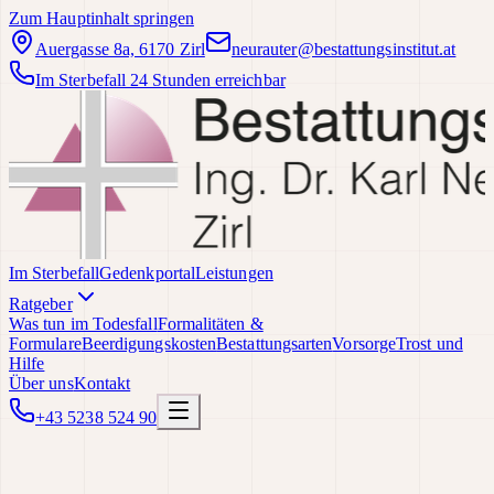
Zum Hauptinhalt springen
Auergasse 8a, 6170 Zirl
neurauter@bestattungsinstitut.at
Im Sterbefall 24 Stunden erreichbar
Im Sterbefall
Gedenkportal
Leistungen
Ratgeber
Was tun im Todesfall
Formalitäten &
Formulare
Beerdigungskosten
Bestattungsarten
Vorsorge
Trost und
Hilfe
Über uns
Kontakt
+43 5238 524 90