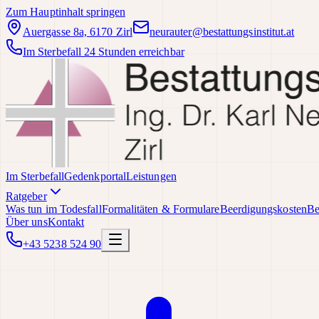
Zum Hauptinhalt springen
Auergasse 8a, 6170 Zirl
neurauter@bestattungsinstitut.at
Im Sterbefall 24 Stunden erreichbar
Im Sterbefall
Gedenkportal
Leistungen
Ratgeber
Was tun im Todesfall
Formalitäten & Formulare
Beerdigungskosten
Be
Über uns
Kontakt
+43 5238 524 90