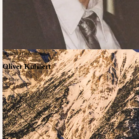
In stillem Gedenken
Oliver Kuhnert
47
Jahre