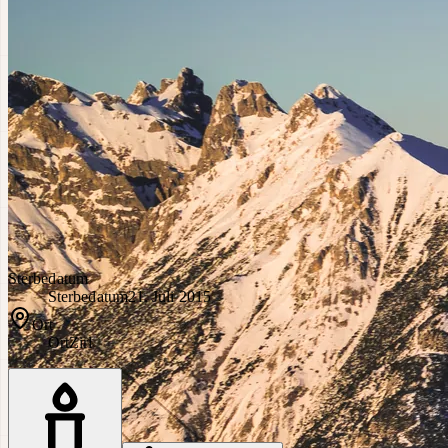
Sterbedatum
Sterbedatum
21. Juli 2015
Ort
Ort
Zirl