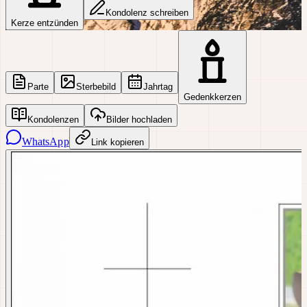
Kondolenz schreiben
Kerze entzünden
Parte
Sterbebild
Jahrtag
Gedenkkerzen
Kondolenzen
Bilder hochladen
WhatsApp
Link kopieren