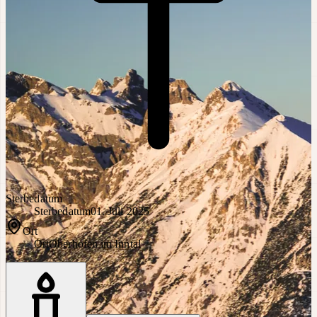
Sterbedatum
Sterbedatum
01. Juli 2025
Ort
Ort
Oberhofen im Inntal