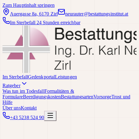
Zum Hauptinhalt springen
Auergasse 8a, 6170 Zirl
neurauter@bestattungsinstitut.at
Im Sterbefall 24 Stunden erreichbar
Im Sterbefall
Gedenkportal
Leistungen
Ratgeber
Was tun im Todesfall
Formalitäten &
Formulare
Beerdigungskosten
Bestattungsarten
Vorsorge
Trost und
Hilfe
Über uns
Kontakt
+43 5238 524 90