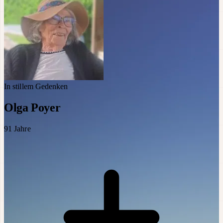
In stillem Gedenken
Olga Poyer
91
Jahre