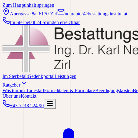
Zum Hauptinhalt springen
Auergasse 8a, 6170 Zirl
neurauter@bestattungsinstitut.at
Im Sterbefall 24 Stunden erreichbar
Im Sterbefall
Gedenkportal
Leistungen
Ratgeber
Was tun im Todesfall
Formalitäten & Formulare
Beerdigungskosten
Be
Über uns
Kontakt
+43 5238 524 90