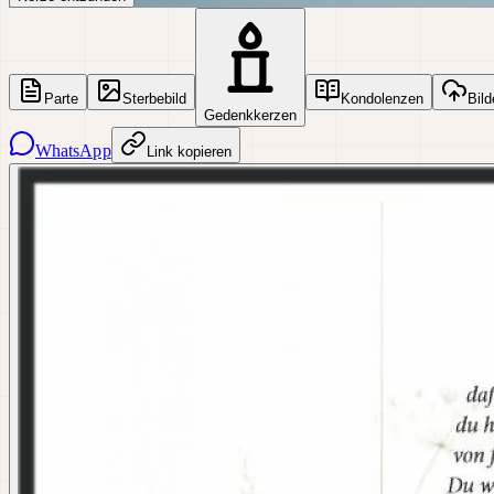
Parte
Sterbebild
Kondolenzen
Bild
Gedenkkerzen
WhatsApp
Link kopieren