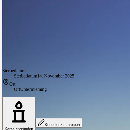
Sterbedatum
Sterbedatum
14. November 2025
Ort
Ort
Untermieming
Kondolenz schreiben
Kerze entzünden